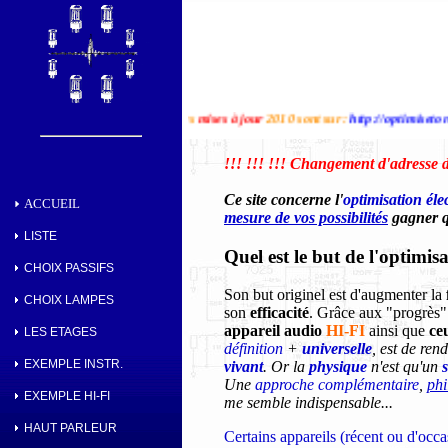
Les
mises à jour
2010 sont sur :
http://optimisetonampli.free
!!! !!! !!! Changement d'adresse d
Ce site concerne l'
optimisation éle
ACCUEIL
mesure de vos possibilités
gagner q
LISTE
Quel est le but de l'optimis
CHOIX PASSIFS
Son but originel est d'augmenter la
CHOIX LAMPES
son
efficacité
. Grâce aux "progrès"
appareil audio
HI-FI
ainsi que
ce
LES ETAGES
définition
+
universelle
, est de ren
EXEMPLE INSTR.
vivant
. Or la
physique
n'est qu'un
Une
approche complémentaire
,
phi
EXEMPLE HI-FI
me semble indispensable...
HAUT PARLEUR
Certains appareils (récent ou d'occa