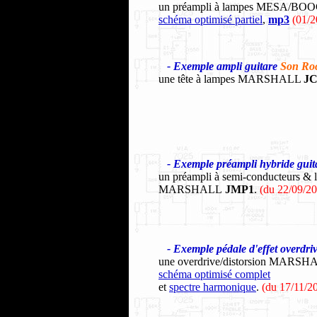
un préampli à lampes MESA/BO
schéma optimisé partiel
,
mp3
(01/2
- Exemple ampli guitare
Son Ro
une tête à lampes MARSHALL
JC
- Exemple préampli hybride guit
un préampli à semi-conducteurs & 
MARSHALL
JMP1
.
(du 22/09/2
- Exemple
pédale d'effet overdri
une overdrive/distorsion MARS
schéma optimisé complet
et
spectre harmonique
.
(du 17/11/2