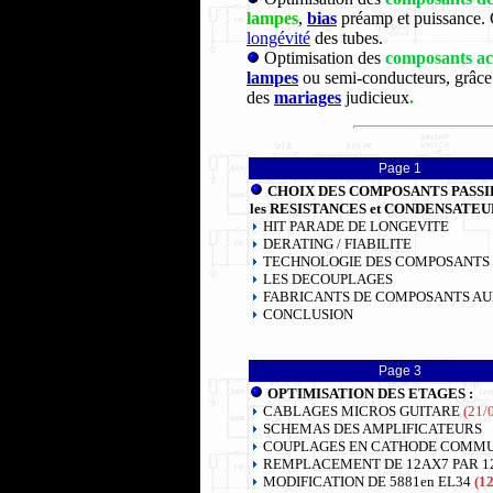
lampes
,
bias
préamp et puissance. Ce
longévité
des tubes.
Optimisation des
composants act
lampes
ou semi-conducteurs, grâce 
des
mariages
judicieux
.
Page 1
CHOIX DES COMPOSANTS PASSIF
les RESISTANCES et CONDENSATEUR
HIT PARADE DE LONGEVITE
DERATING / FIABILITE
TECHNOLOGIE DES COMPOSANTS
LES DECOUPLAGES
FABRICANTS DE COMPOSANTS AU
CONCLUSION
Page 3
OPTIMISATION DES ETAGES :
CABLAGES MICROS GUITARE
(21/0
SCHEMAS DES AMPLIFICATEURS
COUPLAGES EN CATHODE COMM
REMPLACEMENT DE 12AX7 PAR 1
MODIFICATION DE 5881en EL34
(12