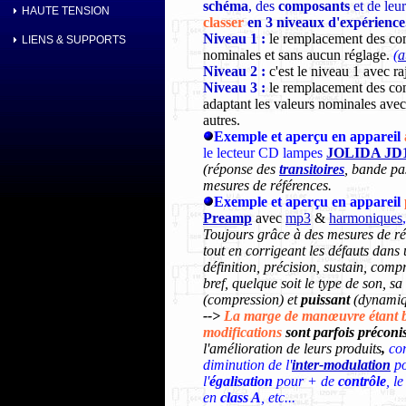
schéma
, des
composants
et de leu
HAUTE TENSION
classer
en 3 niveaux d'expérience
Niveau 1 :
le remplacement des comp
LIENS & SUPPORTS
nominales et sans aucun réglage.
(
a
Niveau 2 :
c'est le niveau 1 avec ra
Niveau 3 :
le remplacement des com
adaptant les valeurs nominales avec
autres.
Exemple et aperçu en appareil
le lecteur CD lampes
JOLIDA JD
(réponse des
transitoires
, bande pa
mesures de références.
Exemple et aperçu en appareil
Preamp
avec
mp3
&
harmoniques
Toujours grâce à des mesures de réfé
tout en corrigeant les défauts dans
définition, précision, sustain, compr
bref, quelque soit le type de son, sa
(compression) et
puissant
(dynamiqu
-->
La marge de manœuvre étant b
modifications
sont parfois préconi
l'amélioration de leurs produits
,
co
diminution de
l'
inter-modulation
po
l'
égalisation
pour + de
contrôle
, l
en
class A
, etc...