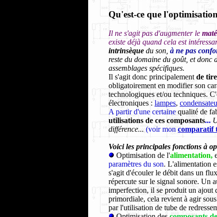
Qu'est-ce que l'optimisatio
Il ne s'agit pas d'augmenter le
maté
existe déjà quand cela est intéressan
intrinsèque
du son,
à ne pas confo
reste du domaine du goût, et donc du
assemblages spécifiques.
Il s'agit donc principalement
de tir
obligatoirement en modifier son car
technologiques et/ou techniques. C
électroniques :
lampes
,
condensateu
A partir d'une certaine
qualité de fa
utilisations de ces composants
...
U
différence...
(voir mon
comparatif
Voici les principales fonctions à op
Optimisation de l'
alimentation,
paramètres du son
. L'alimentation e
s'agit d'écouler le débit dans un flu
répercute sur le signal sonore. Un au
imperfection, il se produit un ajout 
primordiale, cela revient à agir so
par l'utilisation de tube de redresse
Optimisation des
composants d