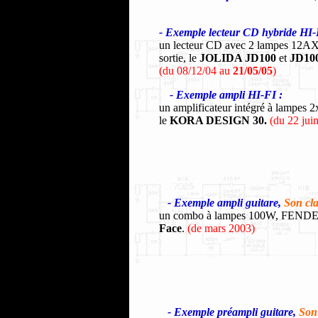
- Exemple
lecteur CD hybride
HI-
un lecteur CD avec 2 lampes 12AX
sortie, le
JOLIDA JD100
et
JD10
(du 08/12/04 au
21/05/05
)
- Exemple
ampli
HI-FI
:
un amplificateur intégré à lampes 
le
KORA DESIGN 30.
(du 22 jui
- Exemple
ampli
guitare,
Son cla
un combo à lampes 100W, FEND
Face
.
(de mars 2003)
- Exemple préampli guitare,
Son 