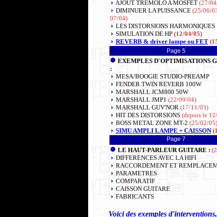
AJOUT TREMOLO A MOSFET
(27/04
DIMINUER LA PUISSANCE
(25/06/0
07/04)
LES DISTORSIONS HARMONIQUES
SIMULATION DE HP
(12/04/05)
REVERB & driver lampe ou FET
(1
Page 5
EXEMPLES D'OPTIMISATIONS 
:
MESA/BOOGIE STUDIO-PREAMP
FENDER TWIN REVERB 100W
MARSHALL JCM800 50W
MARSHALL JMP1
(22/09/04)
MARSHALL GUV'NOR
(17/11/03)
HIT DES DISTORSIONS
(depuis le 12
BOSS METAL ZONE MT-2
(25/02/05
SIMU AMPLI LAMPE + CAISSON
(
Page 7
LE HAUT-PARLEUR GUITARE :
(
DIFFERENCES AVEC LA HIFI
RACCORDEMENT ET REMPLACE
PARAMETRES
COMPARATIF
CAISSON GUITARE
FABRICANTS
Voici des exemples d'intervention