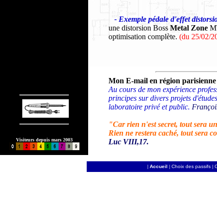
- Exemple
pédale
d'effet distors
une distorsion Boss
Metal Zone
M
optimisation complète.
(du 25/02/2
Mon E-mail en région parisienne 
Au cours de mon expérience professi
principes sur divers projets d'étude
laboratoire privé et public.
François
"Car rien n'est secret, tout sera un
Rien ne restera caché, tout sera 
Visiteurs depuis mars 2003
Luc VIII,17.
|
Accueil
|
Choix des passifs
|
C